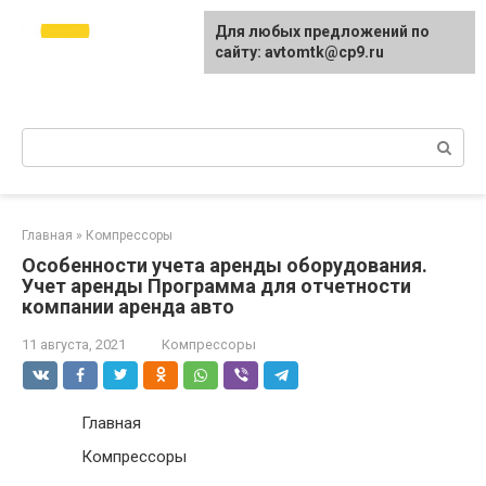
Перейти
avtomtk.ru Всё для
Для любых предложений по
к
ремонта и покраски
сайту: avtomtk@cp9.ru
контенту
автомобиля.
Ремонт машины своими руками.
Поиск:
Главная
»
Компрессоры
Особенности учета аренды оборудования.
Учет аренды Программа для отчетности
компании аренда авто
11 августа, 2021
Компрессоры
Главная
Компрессоры