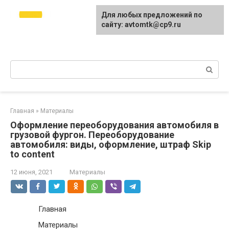
Перейти
avtomtk.ru Всё для
Для любых предложений по
к
ремонта и покраски
сайту: avtomtk@cp9.ru
контенту
автомобиля.
Ремонт машины своими руками.
Поиск:
Главная
»
Материалы
Оформление переоборудования автомобиля в
грузовой фургон. Переоборудование
автомобиля: виды, оформление, штраф Skip
to content
12 июня, 2021
Материалы
Главная
Материалы