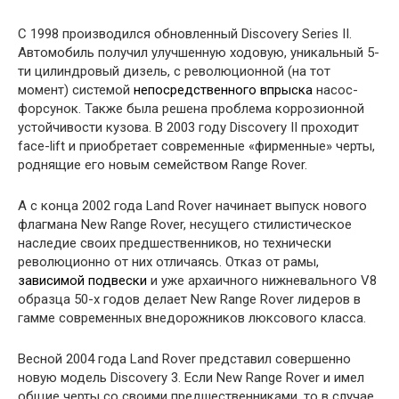
С 1998 производился обновленный Discovery Series II.
Автомобиль получил улучшенную ходовую, уникальный 5-
ти цилиндровый дизель, с революционной (на тот
момент) системой
непосредственного впрыска
насос-
форсунок. Также была решена проблема коррозионной
устойчивости кузова. В 2003 году Discovery II проходит
face-lift и приобретает современные «фирменные» черты,
роднящие его новым семейством Range Rover.
А с конца 2002 года Land Rover начинает выпуск нового
флагмана New Range Rover, несущего стилистическое
наследие своих предшественников, но технически
революционно от них отличаясь. Отказ от рамы,
зависимой подвески
и уже архаичного нижневального V8
образца 50-х годов делает New Range Rover лидеров в
гамме современных внедорожников люксового класса.
Весной 2004 года Land Rover представил совершенно
новую модель Discovery 3. Если New Range Rover и имел
общие черты со своими предшественниками, то в случае