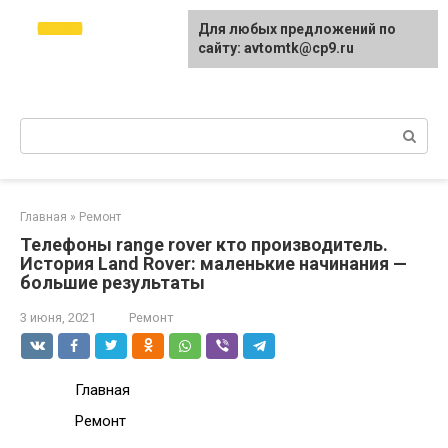
Перейти
avtomtk.ru Всё для
Для любых предложений по
к
ремонта и покраски
сайту: avtomtk@cp9.ru
контенту
автомобиля.
Ремонт машины своими руками.
Поиск:
Главная
»
Ремонт
Телефоны range rover кто производитель.
История Land Rover: маленькие начинания —
большие результаты
3 июня, 2021
Ремонт
Главная
Ремонт