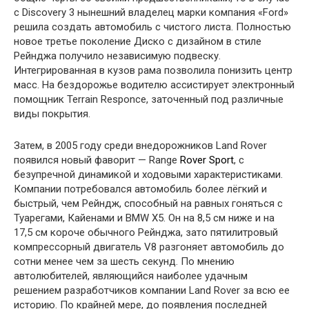
с Discovery 3 нынешний владелец марки компания «Ford»
решила создать автомобиль с чистого листа. Полностью
новое третье поколение Диско с дизайном в стиле
Рейнджа получило независимую подвеску.
Интегрированная в кузов рама позволила понизить центр
масс. На бездорожье водителю ассистирует электронный
помощник Terrain Responce, заточенный под различные
виды покрытия.
Затем, в 2005 году среди внедорожников Land Rover
появился новый фаворит — Range
Rover Sport
, с
безупречной динамикой и ходовыми характеристиками.
Компании потребовался автомобиль более лёгкий и
быстрый, чем Рейндж, способный на равных гоняться с
Туарегами, Кайенами и BMW X5. Он на 8,5 см ниже и на
17,5 см короче обычного Рейнджа, зато пятилитровый
компрессорный двигатель V8 разгоняет автомобиль до
сотни менее чем за шесть секунд. По мнению
автолюбителей, являющийся наиболее удачным
решением разработчиков компании Land Rover за всю ее
историю. По крайней мере, до появления последней