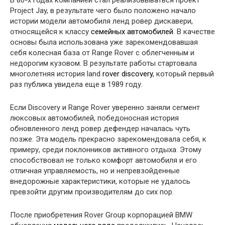
В 80-х годах компанией стал реализовываться проект
Project Jay, в результате чего было положено начало
истории модели автомобиля ленд ровер дискавери,
относящейся к классу
семейных автомобилей
. В качестве
основы была использована уже зарекомендовавшая
себя колесная база от Range Rover с облегченным и
недорогим кузовом. В результате работы стартовала
многолетняя история land
rover discovery
, который первый
раз публика увидела еще в 1989 году.
Если Discovery и Range Rover уверенно заняли сегмент
люксовых автомобилей, победоносная история
обновленного ленд ровер дефендер началась чуть
позже. Эта модель прекрасно зарекомендовала себя, к
примеру, среди поклонников активного отдыха. Этому
способствовал не только комфорт автомобиля и его
отличная управляемость, но и непревзойденные
внедорожные характеристики, которые не удалось
превзойти другим производителям до сих пор.
После приобретения Rover Group корпорацией BMW