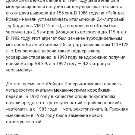
дорогой отделкой салона. В 1984 году двигатель был
модернизирован и получил систему впрыска топлива, а
его отдача выросла до 155 сил. В 1986 году на «Рейндж
Ровер» начали устанавливать итальянский 2,4-литровый
турбодизель VM (112 л. с.), а позднее его объем был
увеличен до 2,5 литров (мощность возросла до 119 л. с.)
В 1992 году этот агрегат был заменен турбодизельным
мотором Rover объемом 2,5 литра, развивающим 111–122
л. с. Бензиновые версии также подвергались
усовершенствованию: в 1990 году внедорожник получил
новый мотор V8 3.9, а в 1992 году — 4,2-литровую
«восьмерку».
Долгое время все «Рейндж Роверы» комплектовались
четырехступенчатыми
механическими коробками
передач. В 1982 году в качестве опции покупателям
начали предлагать трехступенчатый «крайслеровский»
«автомат», а с 1985 года — четырехступенчатый. Прежняя
«механика» в 1983 году была заменена новой,
пятиступенчатой.