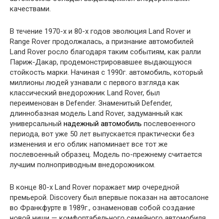
качествами.
В течение 1970-х и 80-х годов эволюция Land Rover и
Range Rover продолжалась, а признание автомобилей
Land Rover росло благодаря таким событиям, как ралли
Париж-Дакар, продемонстрировавшее выдающуюся
стойкость марки. Начиная с 1990г. автомобиль, который
миллионы людей узнавали с первого взгляда как
классический внедорожник Land Rover, был
переименован в Defender. Знаменитый Defender,
длиннобазная модель Land Rover, задуманный как
универсальный
надежный автомобиль
послевоенного
периода, вот уже 50 лет выпускается практически без
изменения и его облик напоминает все тот же
послевоенный образец. Модель по-прежнему считается
лучшим полноприводным внедорожником.
В конце 80-х Land Rover поражает мир очередной
премьерой. Discovery был впервые показан на автосалоне
во Франкфурте в 1989г., ознаменовав собой создание
новой ниши — комфортабельного семейного автомобиля