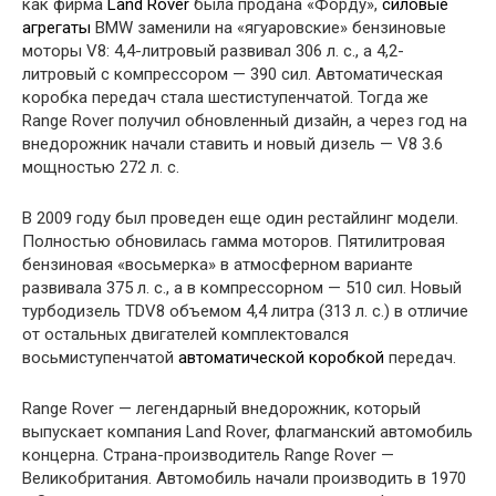
как фирма
Land Rover
была продана «Форду»,
силовые
агрегаты
BMW заменили на «ягуаровские» бензиновые
моторы V8: 4,4-литровый развивал 306 л. с., а 4,2-
литровый с компрессором — 390 сил. Автоматическая
коробка передач стала шестиступенчатой. Тогда же
Range Rover получил обновленный дизайн, а через год на
внедорожник начали ставить и новый дизель — V8 3.6
мощностью 272 л. с.
В 2009 году был проведен еще один рестайлинг модели.
Полностью обновилась гамма моторов. Пятилитровая
бензиновая «восьмерка» в атмосферном варианте
развивала 375 л. с., а в компрессорном — 510 сил. Новый
турбодизель TDV8 объемом 4,4 литра (313 л. с.) в отличие
от остальных двигателей комплектовался
восьмиступенчатой
автоматической коробкой
передач.
Range Rover — легендарный внедорожник, который
выпускает компания Land Rover, флагманский автомобиль
концерна. Страна-производитель Range Rover —
Великобритания. Автомобиль начали производить в 1970