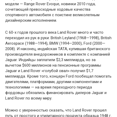
модели — Range Rover Evoque, новинки 2010 года,
сочетающей превосходные ходовые качества
спортивного автомобиля с поистине великолепным
дизайнерским исполнением.
C 60-х годов прошлого века Land Rover много и часто
переходил из рук в руки: British Leyland (1968—1998), British
Aerospace (1988—1994), BMW (1994—2000), Ford (2000—
2008). И наконец, индийская TATA, купившая британского
производителя внедорожников в комплекте с компанией
Jaguar. Индийцы заплатили $2,3 миллиарда, но за
вычетом $600 миллионов на пенсионные программы
Jaguar и Land Rover «голубой овал» получил $1,7
миллиарда. Кроме того, концерн Ford пообещал помогать
двигателями, платформами, другими компонентами и
технологиями — на время переходного периода
фордовцы обязались финансировать дилеров Jaguar и
Land Rover по всему миру.
Можно с уверенностью сказать, что Land Rover прошел
путь от простого и утилитарного продукта образца 1948 г.