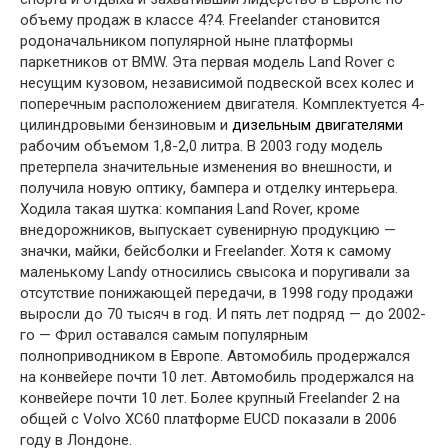
объему продаж в классе 4?4. Freelander становится
родоначальником популярной ныне платформы
паркетников от BMW. Эта первая модель Land Rover с
несущим кузовом, независимой подвеской всех колес и
поперечным расположением двигателя. Комплектуется 4-
цилиндровыми бензиновым и
дизельным двигателями
рабочим объемом 1,8-2,0 литра. В 2003 году модель
претерпела значительные изменения во внешности, и
получила новую оптику, бампера и отделку интерьера.
Ходила такая шутка: компания Land Rover, кроме
внедорожников, выпускает сувенирную продукцию —
значки, майки, бейсболки и Freelander. Хотя к самому
маленькому Landy относились свысока и поругивали за
отсутствие понижающей передачи, в 1998 году продажи
выросли до 70 тысяч в год. И пять лет подряд — до 2002-
го — Фрил оставался самым популярным
полноприводником в Европе. Автомобиль продержался
на конвейере почти 10 лет. Автомобиль продержался на
конвейере почти 10 лет. Более крупный Freelander 2 на
общей с Volvo XC60 платформе EUCD показали в 2006
году в Лондоне.