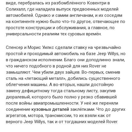
виде, перебралась из разбомблённого Ковентри в
Солихалл, где наладила выпуск предвоенных моделей
автомобилей. Однако и самим англичанам, и их соседям
на континенте нужно было что-то другое, отвечающее по
простоте конструкции и обслуживания, а главное, по
универсальности реалиям тех суровых времён.
Спенсер и Морис Уилкс сделали ставку на чрезвычайно
простой и проходимый автомобиль на базе Jeep Willys, но
в гражданском исполнении. Благо они доподлинно знали,
что ничего подобного в родной для них Rover не
замышляют. Чем убили двух зайцев. Во-первых, сменив
сталь на «летающий металл», добились существенного
облегчения машины. А во-вторых, нашли достойную
замену дефицитному тогда стальному листу, закупив
дюралевый, которого было полно у резко сбавившей
после войны авиапромышленности. У неё же переняли
соединение
кузовных деталей
заклёпками. Что до других
агрегатов, мотора, трансмиссии, то их взяли как от
верного Jeep Willys, так и от тогдашних моделей Rover.