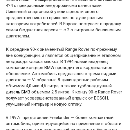
4?4 с прекрасными внедорожными качествами.
Лишенный спартанской утилитарности своего
предшественника он пришелся по душе разным
категориям потребителей. В Европе поступает в продажу
самая бюджетная версия — с 2-х литровым бензиновым
двигателем.
К середине 90-х знаменитый Range Rover по-прежнему
вне конкуренции, и является общепризнанным эталоном
вездехода класса «люкс». В 1994 новый владелец
компании концерн BMW проводит его кардинальное
обновление. Автомобиль предлагался с тремя видами
двигателя — V-образные 8-цилиндровые рабочим
объемом 4,0 или 4,6 литра, а также турбонаддувный
дизель БМВ
объемом 2,5 литра. К концу 90-х Range Rover
получает усовершенствованный впрыск от BOSCH,
улучшенный интерьер и новую оптику.
В 1997г. представлен Freelander — более компактный
автомобиль, ориентирующийся на применение в области
спорта и отдыха и захвативший лидерство в Европе по