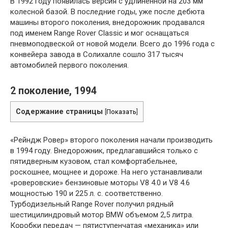
В 1992 году появилась версия с удлиненной на 203 мм
колесной базой. В последние годы, уже после дебюта
машины второго поколения, внедорожник продавался
под именем Range Rover Classic и мог оснащаться
пневмоподвеской от новой модели. Всего до 1996 года с
конвейера завода в Солихалле сошло 317 тысяч
автомобилей первого поколения.
2 поколение, 1994
Содержание страницы
[
Показать
]
«Рейндж Ровер» второго поколения начали производить
в 1994 году. Внедорожник, предлагавшийся только с
пятидверным кузовом, стал комфортабельнее,
роскошнее, мощнее и дороже. На него устанавливали
«роверовские» бензиновые моторы V8 4.0 и V8 4.6
мощностью 190 и 225 л. с. соответственно.
Турбодизельный Range Rover получил рядный
шестицилиндровый мотор BMW объемом 2,5 литра.
Коробки передач — пятиступенчатая «механика» или