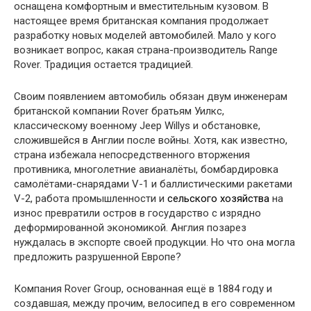
оснащена комфортным и вместительным кузовом. В
настоящее время британская компания продолжает
разработку новых моделей автомобилей. Мало у кого
возникает вопрос, какая страна-производитель Range
Rover. Традиция остается традицией.
Своим появлением автомобиль обязан двум инженерам
британской компании Rover братьям Уилкс,
классическому военному Jeep Willys и обстановке,
сложившейся в Англии после войны. Хотя, как известно,
страна избежала непосредственного вторжения
противника, многолетние авианалёты, бомбардировка
самолётами-снарядами V-1 и баллистическими ракетами
V-2, работа промышленности и
сельского хозяйства
на
износ превратили остров в государство с изрядно
деформированной экономикой. Англия позарез
нуждалась в экспорте своей продукции. Но что она могла
предложить разрушенной Европе?
Компания Rover Group, основанная ещё в 1884 году и
создавшая, между прочим, велосипед в его современном