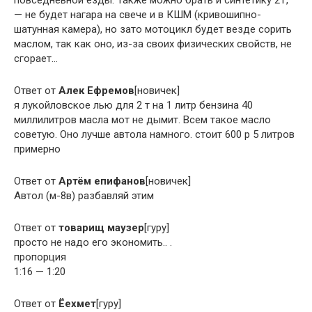
повседневной езды. Также можно брать и синтетику 2Т,
— не будет нагара на свече и в КШМ (кривошипно-
шатунная камера), но зато мотоцикл будет везде сорить
маслом, так как оно, из-за своих физических свойств, не
сгорает…
Ответ от
Алек Ефремов
[новичек]
я лукойловское лью для 2 т на 1 литр бензина 40
миллилитров масла мот не дымит. Всем такое масло
советую. Оно лучше автола намного. стоит 600 р 5 литров
примерно
Ответ от
Артём епифанов
[новичек]
Автол (м-8в) разбавляй этим
Ответ от
товарищ маузер
[гуру]
просто не надо его экономить.. .
пропорция
1:16 — 1:20
Ответ от
Ёехмет
[гуру]