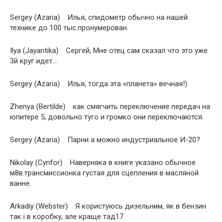
Sergey (Azaria) Илья, спидометр обычно на нашей
технике до 100 тыс.пронумерован.
Ilya (Jayantika) Сергей, Мне отец сам сказал что это уже
3й круг идет…
Sergey (Azaria) Илья, тогда эта «планета» вечная!)
Zhenya (Bertilde) как смягчить переключение передач на
юпитере 5, довольно туго и громко они переключаются.
Sergey (Azaria) Парни а можно индустриальное И-20?
Nikolay (Cynfor) Наверняка в книге указано обычное
м8в.трансмиссионка густая для сцепления в масляной
ванне.
Arkadiy (Webster) Я користуюсь дизельним, як в бензин
так і в коробку, але краще тад17