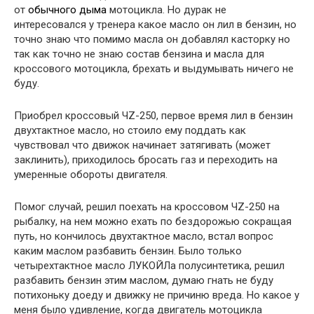
от
обычного дыма
мотоцикла. Но дурак не
интересовался у тренера какое масло он лил в бензин, но
точно знаю что помимо масла он добавлял касторку но
так как точно не знаю состав бензина и масла для
кроссового мотоцикла, брехать и выдумывать ничего не
буду.
Приобрел кроссовый ЧZ-250, первое время лил в бензин
двухтактное масло, но стоило ему поддать как
чувствовал что движок начинает затягивать (может
заклинить), приходилось бросать газ и переходить на
умеренные обороты двигателя.
Помог случай, решил поехать на кроссовом ЧZ-250 на
рыбалку, на нем можно ехать по бездорожью сокращая
путь, но кончилось двухтактное масло, встал вопрос
каким маслом разбавить бензин. Было только
четырехтактное масло ЛУКОЙЛа полусинтетика, решил
разбавить бензин этим маслом, думаю гнать не буду
потихоньку доеду и движку не причиню вреда. Но какое у
меня было удивление, когда двигатель мотоцикла