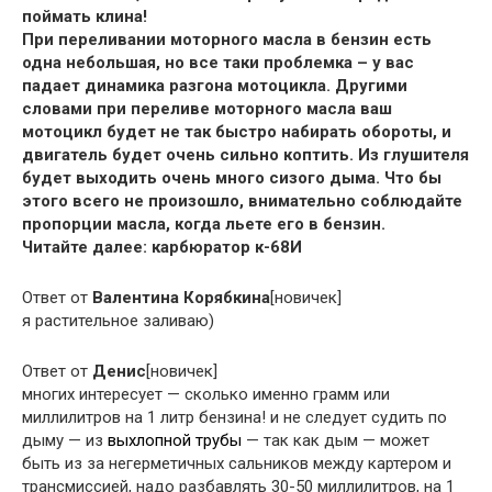
поймать клина!
При переливании моторного масла в бензин есть
одна небольшая, но все таки проблемка – у вас
падает динамика разгона мотоцикла. Другими
словами при переливе моторного масла ваш
мотоцикл будет не так быстро набирать обороты, и
двигатель будет очень сильно коптить. Из глушителя
будет выходить очень много сизого дыма. Что бы
этого всего не произошло, внимательно соблюдайте
пропорции масла, когда льете его в бензин.
Читайте далее: карбюратор к-68И
Ответ от
Валентина Корябкина
[новичек]
я растительное заливаю)
Ответ от
Денис
[новичек]
многих интересует — сколько именно грамм или
миллилитров на 1 литр бензина! и не следует судить по
дыму — из
выхлопной трубы
— так как дым — может
быть из за негерметичных сальников между картером и
трансмиссией, надо разбавлять 30-50 миллилитров, на 1