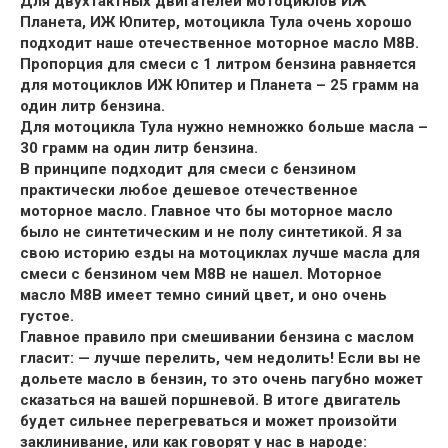
Для двухтактных двигателей мотоциклов ИЖ
Планета, ИЖ Юпитер, мотоцикла Тула очень хорошо
подходит наше отечественное моторное масло М8В.
Пропорция для смеси с 1 литром бензина равняется
для мотоциклов ИЖ Юпитер и Планета – 25 грамм на
один литр бензина.
Для мотоцикла Тула нужно немножко больше масла –
30 грамм на один литр бензина.
В принципе подходит для смеси с бензином
практически любое дешевое отечественное
моторное масло. Главное что бы моторное масло
было не синтетическим и не полу синтетикой. Я за
свою историю езды на мотоциклах лучше масла для
смеси с бензином чем М8В не нашел. Моторное
масло М8В имеет темно синий цвет, и оно очень
густое.
Главное правило при смешивании бензина с маслом
гласит: — лучше перелить, чем недолить! Если вы не
дольете масло в бензин, то это очень пагубно может
сказаться на вашей поршневой. В итоге двигатель
будет сильнее перегреваться и может произойти
заклинивание, или как говорят у нас в народе: