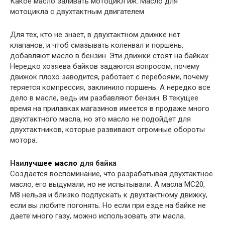
Какое масло заливать мотоцикл иж. Масло для
мотоцикла с двухтактным двигателем
Для тех, кто не знает, в двухтактном движке нет
клапанов, и чтоб смазывать коленвал и поршень,
добавляют масло в бензин. Эти движки стоят на байках.
Нередко хозяева байков задаются вопросом, почему
движок плохо заводится, работает с перебоями, почему
теряется компрессия, заклинило поршень. А нередко все
дело в масле, ведь им разбавляют бензин. В текущее
время на прилавках магазинов имеется в продаже много
двухтактного масла, но это масло не подойдет для
двухтактников, которые развивают огромные обороты
мотора.
Наи
лучшее масло
для байка
Создается воспоминание, что разрабатывая двухтактное
масло, его выдумали, но не испытывали. А масла MC20,
M8 нельзя и близко подпускать к двухтактному движку,
если вы любите погонять. Но если при езде на байке не
даете много газу, можно использовать эти масла.