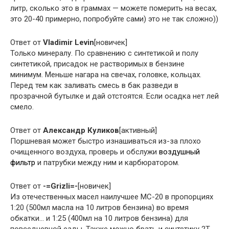
литр, сколько это в граммах — можете померить на весах,
это 20-40 примерно, попробуйте сами) это не так сложно))
Ответ от
Vladimir Levin
[новичек]
Только минералу. По сравнению с синтетикой и полу
синтетикой, присадок не растворимых в бензине
минимум. Меньше нагара на свечах, головке, кольцах.
Перед тем как заливать смесь в бак разведи в
прозрачной бутылке и дай отстоятся. Если осадка нет лей
смело.
Ответ от
Александр Куликов
[активный]
Поршневая может быстро изнашиваться из-за плохо
очищенного воздуха, проверь и обслужи
воздушный
фильтр
и патрубки между ним и карбюратором.
Ответ от
-=Grizli=-
[новичек]
Из отечественных масел наилучшее МС-20 в пропорциях
1:20 (500мл масла на 10 литров бензина) во время
обкатки… и 1:25 (400мл на 10 литров бензина) для