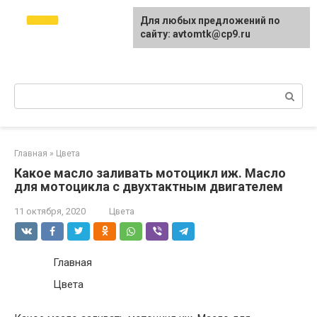
Перейти
avtomtk.ru Всё для
Для любых предложений по
к
ремонта и покраски
сайту: avtomtk@cp9.ru
контенту
автомобиля.
Ремонт машины своими руками.
Поиск:
Главная
»
Цвета
Какое масло заливать мотоцикл иж. Масло
для мотоцикла с двухтактным двигателем
11 октября, 2020
Цвета
Главная
Цвета