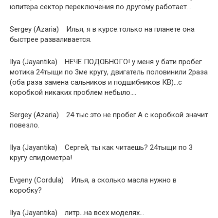
юпитера сектор переключения по другому работает…
Sergey (Azaria) Илья, я в курсе.только на планете она
быстрее разваливается.
Ilya (Jayantika) НЕЧЕ ПОДОБНОГО! у меня у бати пробег
мотика 24тыщи по 3ме кругу, двигатель половинили 2раза
(оба раза замена сальников и подшибников КВ)…с
коробкой никаких проблем небыло….
Sergey (Azaria) 24 тыс.это не пробег.А с коробкой значит
повезло.
Ilya (Jayantika) Сергей, ты как читаешь? 24тыщи по 3
кругу спидометра!
Evgeny (Cordula) Илья, а сколько масла нужно в
коробку?
Ilya (Jayantika) литр…на всех моделях…