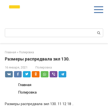
Перейти
avtomtk.ru Всё для
к
ремонта и покраски
контенту
автомобиля.
Ремонт машины своими руками.
Поиск:
Главная
»
Полировка
Размеры распредвала зил 130.
16 января, 2021
Полировка
Главная
Полировка
Размеры распредвала зил 130. 11 12 18 ..