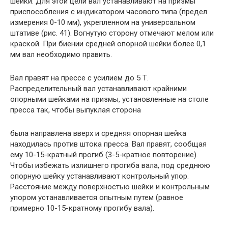
шейки. Для этой цели вал устанавливают на призмы
приспособления с индикатором часового типа (предел
измерения 0-10 мм), укрепленном на универсальном
штативе (рис. 41). Вогнутую сторону отмечают мелом или
краской. При биении средней опорной шейки более 0,1
мм вал необходимо править.
Вал правят на прессе с усилием до 5 Т.
Распределительный вал устанавливают крайними
опорными шейками на призмы, установленные на столе
пресса так, чтобы выпуклая сторона
была направлена вверх и средняя опорная шейка
находилась против штока пресса. Вал правят, сообщая
ему 10-15-кратный прогиб (3-5-кратное повторение).
Чтобы избежать излишнего прогиба вала, под среднюю
опорную шейку устанавливают контрольный упор.
Расстояние между поверхностью шейки и контрольным
упором устанавливается опытным путем (равное
примерно 10-15-кратному прогибу вала).