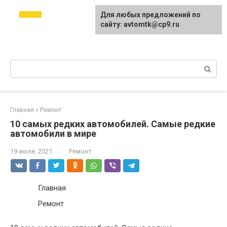
Перейти
avtomtk.ru Всё для
Для любых предложений по
к
ремонта и покраски
сайту: avtomtk@cp9.ru
контенту
автомобиля.
Ремонт машины своими руками.
Поиск:
Главная
»
Ремонт
10 самых редких автомобилей. Самые редкие
автомобили в мире
19 июля, 2021
Ремонт
Главная
Ремонт