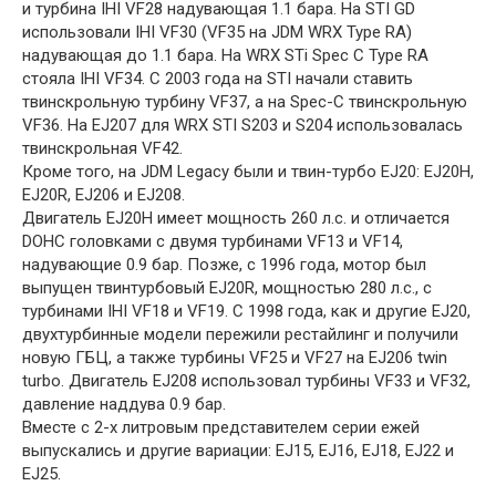
и турбина IHI VF28 надувающая 1.1 бара. На STI GD
использовали IHI VF30 (VF35 на JDM WRX Type RA)
надувающая до 1.1 бара. На WRX STi Spec C Type RA
стояла IHI VF34. С 2003 года на STI начали ставить
твинскрольную турбину VF37, а на Spec-C твинскрольную
VF36. На EJ207 для WRX STI S203 и S204 использовалась
твинскрольная VF42.
Кроме того, на JDM Legacy были и твин-турбо EJ20: EJ20H,
EJ20R, EJ206 и EJ208.
Двигатель EJ20H имеет мощность 260 л.с. и отличается
DOHC головками с двумя турбинами VF13 и VF14,
надувающие 0.9 бар. Позже, с 1996 года, мотор был
выпущен твинтурбовый EJ20R, мощностью 280 л.с., с
турбинами IHI VF18 и VF19. С 1998 года, как и другие EJ20,
двухтурбинные модели пережили рестайлинг и получили
новую ГБЦ, а также турбины VF25 и VF27 на EJ206 twin
turbo. Двигатель EJ208 использовал турбины VF33 и VF32,
давление наддува 0.9 бар.
Вместе с 2-х литровым представителем серии ежей
выпускались и другие вариации: EJ15, EJ16, EJ18, EJ22 и
EJ25.