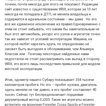
точнее, почти никогда для этого не покупают. Редакции
сайт известно о существовании WRX, которая за 10 лет
никогда не попадала в ДТП, не меняла владельца и
содержится в идеальном состоянии – мы даже . Но это
все же единичное исключение из правил.Одновременно с
этим не стоит забывать, что каким бы замечательным не
был этот автомобиль, ресурс его узлов и агрегатов точно
так же зависит от условий эксплуатации. Машина, на
которой любят нарезать круги, по определению не
сможет быть выгоднее в обслуживании, чем Альмера
Классик или . Поэтому некоторые найденные нами
недостатки не стоит рассматривать как выпад в сторону
WRX, это всего лишь последствия привычной для модели
жёсткой эксплуатации.
Итак, одометр нашего Субару показывает 354 тысячи
километров пробега. Но это – пробег кузова, двигатель
здесь меняли не так давно, а его пробег составляет 40
тысяч. Сейчас тут беспредельничает поршнями
двухлитровый мотор EJ205. Такие же агрегаты можно
встретить на японских Forester Cross Sports и Forester