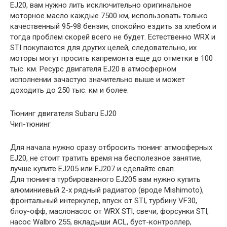
EJ20, вам нужно лить исключительно оригинальное
моторное масло каждые 7500 км, использовать только
качественный 95-98 бензин, спокойно ездить за хлебом и
тогда проблем скорей всего не будет. Естественно WRX и
STI покупаются для других целей, следовательно, их
моторы могут просить капремонта еще до отметки в 100
тыс. км. Ресурс двигателя EJ20 в атмосферном
исполнении зачастую значительно выше и может
доходить до 250 тыс. км и более.
Тюнинг двигателя Subaru EJ20
Чип-тюнинг
Для начала нужно сразу отбросить тюнинг атмосферных
EJ20, не стоит тратить время на бесполезное занятие,
лучше купите EJ205 или EJ207 и сделайте свап.
Для тюнинга турбированного EJ205 вам нужно купить
алюминиевый 2-х рядный радиатор (вроде Mishimoto),
фронтальный интеркулер, впуск от STI, турбину VF30,
блоу-офф, маслонасос от WRX STI, свечи, форсунки STI,
насос Walbro 255, вкладыши ACL, буст-контроллер,