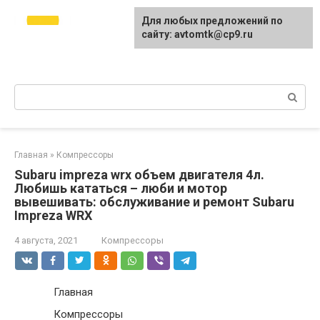
Перейти
avtomtk.ru Всё для
Для любых предложений по
к
ремонта и покраски
сайту: avtomtk@cp9.ru
контенту
автомобиля.
Ремонт машины своими руками.
Поиск:
Главная
»
Компрессоры
Subaru impreza wrx объем двигателя 4л.
Любишь кататься – люби и мотор
вывешивать: обслуживание и ремонт Subaru
Impreza WRX
4 августа, 2021
Компрессоры
Главная
Компрессоры