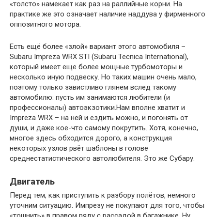
«толсто» намекает как раз на раллийные корни. На
практике же это означает наличие наддува у фирменного
оппозитного мотора.
Есть ещё более «злой» вариант этого автомобиля –
Subaru Impreza WRX STI (Subaru Tecnica International),
который имеет еще более мощные турбомоторы и
несколько иную подвеску. Но таких машин очень мало,
поэтому только завистливо глянем вслед такому
автомобилю: пусть им занимаются любители (и
профессионалы) автоэкзотики.Нам вполне хватит и
Impreza WRX – на ней и ездить можно, и погонять от
души, и даже кое-что самому покрутить. Хотя, конечно,
многое здесь обходится дорого, а конструкция
некоторых узлов рвёт шаблоны в голове
среднестатистического автолюбителя. Это же Субару.
Двигатель
Перед тем, как приступить к разбору полётов, немного
уточним ситуацию. Импрезу не покупают для того, чтобы
«тошнить» в правом ряду с рассадой в багажнике. Ну