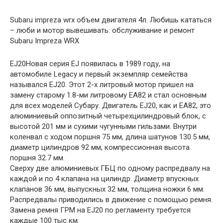
Subaru impreza wrx объем двигателя 4л. Любишь кататься
– люби и мотор вывешивать: обслуживание и ремонт
Subaru Impreza WRX
EJ20Новая серия EJ появилась в 1989 году, на
автомобиле Legacy и первый экземпляр семейства
назывался EJ20. Этот 2-х литровый мотор пришел на
замену старому 1.8-ми литровому EA82 и стал основным
для всех моделей Субару. Двигатель EJ20, как и ЕА82, это
алюминиевый оппозитный четырехцилиндровый блок, с
высотой 201 мм и сухими чугунными гильзами. Внутри
коленвал с ходом поршня 75 мм, длина шатунов 130.5 мм,
диаметр цилиндров 92 мм, компрессионная высота
поршня 32.7 мм.
Сверху две алюминиевых ГБЦ по одному распредвалу на
каждой и по 4 клапана на цилиндр. Диаметр впускных
клапанов 36 мм, выпускных 32 мм, толщина ножки 6 мм.
Распредвалы приводились в движение с помощью ремня.
Замена ремня ГРМ на EJ20 по регламенту требуется
каждые 100 тыс км.