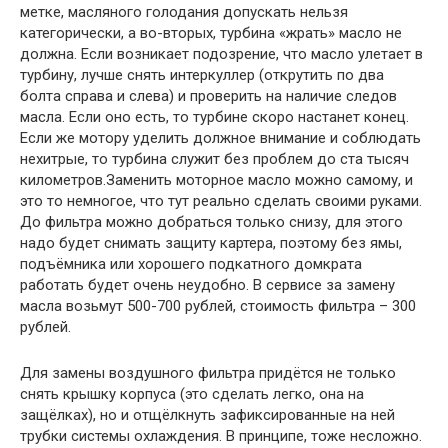
метке, масляного голодания допускать нельзя
категорически, а во-вторых, турбина «жрать» масло не
должна. Если возникает подозрение, что масло улетает в
турбину, лучше снять интеркуллер (открутить по два
болта справа и слева) и проверить на наличие следов
масла. Если оно есть, то турбине скоро настанет конец.
Если же мотору уделить должное внимание и соблюдать
нехитрые, то турбина служит без проблем до ста тысяч
километров.Заменить моторное масло можно самому, и
это то немногое, что тут реально сделать своими руками.
До фильтра можно добраться только снизу, для этого
надо будет снимать защиту картера, поэтому без ямы,
подъёмника или хорошего подкатного домкрата
работать будет очень неудобно. В сервисе за замену
масла возьмут 500-700 рублей, стоимость фильтра – 300
рублей.
Для замены воздушного фильтра придётся не только
снять крышку корпуса (это сделать легко, она на
защёлках), но и отщёлкнуть зафиксированные на ней
трубки системы охлаждения. В принципе, тоже несложно.