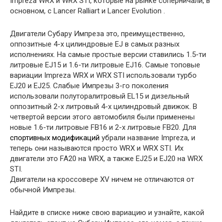
Impreza WRX и WRX STI, которые на рынке соперничали, в
основном, с Lancer Ralliart и Lancer Evolution .
Двигатели Субару Импреза это, преимущественно,
оппозитные 4-х цилиндровые EJ в самых разных
исполнениях. На самые простые версии ставились 1.5-ти
литровые EJ15 и 1.6-ти литровые EJ16. Самые топовые
вариации Impreza WRX и WRX STI использовали турбо
EJ20 и EJ25. Слабые Импрезы 3-го поколения
использовали полуторалитровый EL15 и дизельный
оппозитный 2-х литровый 4-х цилиндровый движок. В
четвертой версии этого автомобиля были применены
новые 1.6-ти литровые FB16 и 2-х литровые FB20. Для
спортивных модификаций
убрали название Impreza, и
теперь они называются просто WRX и WRX STI. Их
двигатели это FA20 на WRX, а также EJ25 и EJ20 на WRX
STI.
Двигатели на кроссовере XV ничем не отличаются от
обычной Импрезы.
Найдите в списке ниже свою вариацию и узнайте, какой