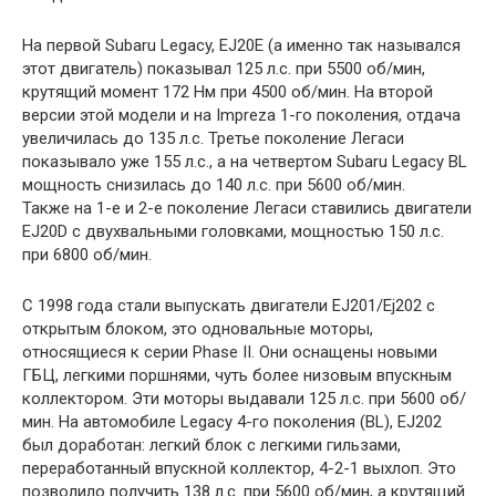
На первой Subaru Legacy, EJ20E (а именно так назывался
этот двигатель) показывал 125 л.с. при 5500 об/мин,
крутящий момент 172 Нм при 4500 об/мин. На второй
версии этой модели и на Impreza 1-го поколения, отдача
увеличилась до 135 л.с. Третье поколение Легаси
показывало уже 155 л.с., а на четвертом Subaru Legacy BL
мощность снизилась до 140 л.с. при 5600 об/мин.
Также на 1-е и 2-е поколение Легаси ставились двигатели
EJ20D с двухвальными головками, мощностью 150 л.с.
при 6800 об/мин.
С 1998 года стали выпускать двигатели EJ201/Ej202 с
открытым блоком, это одновальные моторы,
относящиеся к серии Phase II. Они оснащены новыми
ГБЦ, легкими поршнями, чуть более низовым впускным
коллектором. Эти моторы выдавали 125 л.с. при 5600 об/
мин. На автомобиле Legacy 4-го поколения (BL), EJ202
был доработан: легкий блок с легкими гильзами,
переработанный впускной коллектор, 4-2-1 выхлоп. Это
позволило получить 138 л.с. при 5600 об/мин, а крутящий