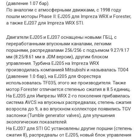
(давление 1.07 бар).
По аналогии с атмосферными движками, с 1998 году
пошли моторы Phase II: EJ205 для Impreza WRX и Forester,
а также EJ207 для Impreza WRX STI.
Двигатели EJ205 и EJ207 оснащены новыми ГБЦ, с
переработанными впускными каналами, легкими
поршнями, распредвалами 256/256 с подъемом 9.27/9.17
мм (8.25/8.61 мм в JDM версии), другим блоком
управления. Турбина EJ205 на Impreza WRX
производилась компанией Mitsubishi и называлась TD04
(давление 1.0 бар), на EJ205 для Форестера
использовалась TF035, этого же производителя. Также
мотор Forester отличается степенью сжатия в 8.5 единиц.
На EJ205 для Импрезы WRX 2-го поколения прибавилась
система AVCS на впускных распредвалах, степень сжатия
возросла до 9, а во впускном коллекторе появились TGV
заслонки (Tumble generator valves), для улучшения
экологических показателей.
На EJ207 для STI GC установлены другие поршни (степень
сжатия 8), распредвалы от EJ205, новый блок управления