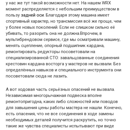
у нас же тут такой возможности нет. На нашем WRX
момент распределяется с небольшим преимуществом в
пользу
задней оси
. Благодаря этому машина имеет
спортивный характер, но трансмиссия всё же проще, чем
у более новых поколений. Если не слишком сильно её
убивать, то разорить она не должна.Впрочем, в
мультибрендовом сервисе, где мы осматривали машину,
менять сцепление, опорный подшипник кардана,
ремонтировать редукторы посоветовали на
специализированной СТО: завальцованные соединения
крестовин кардана восторга у мастеров не вызвали. Без
определённых навыков и специального инструмента они
посоветовали сюда не лазить.
А вот ходовая часть серьёзных опасений не вызвала.
Независимая многорычажная подвеска вполне
ремонтопригодна, каких либо сложностей или поводов
для завышения цены работы мастера не нашли. Конечно,
есть опасения, что не все соединения в ходе замены
необходимых деталей получится раскрутить, но точно
такие же чувства специалисты испытывают при виде