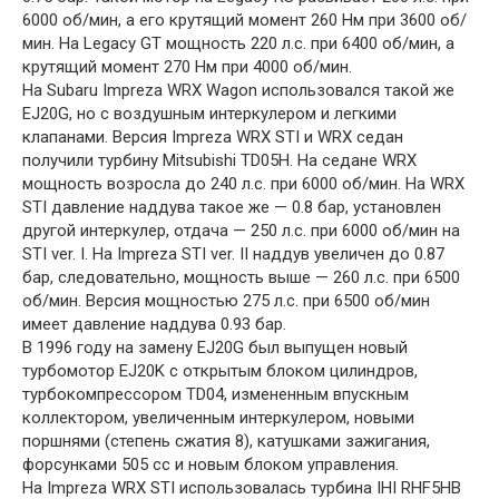
6000 об/мин, а его крутящий момент 260 Нм при 3600 об/
мин. На Legacy GT мощность 220 л.с. при 6400 об/мин, а
крутящий момент 270 Нм при 4000 об/мин.
На Subaru Impreza WRX Wagon использовался такой же
EJ20G, но с воздушным интеркулером и легкими
клапанами. Версия Impreza WRX STI и WRX седан
получили турбину Mitsubishi TD05H. На седане WRX
мощность возросла до 240 л.с. при 6000 об/мин. На WRX
STI давление наддува такое же — 0.8 бар, установлен
другой интеркулер, отдача — 250 л.с. при 6000 об/мин на
STI ver. I. На Impreza STI ver. II наддув увеличен до 0.87
бар, следовательно, мощность выше — 260 л.с. при 6500
об/мин. Версия мощностью 275 л.с. при 6500 об/мин
имеет давление наддува 0.93 бар.
В 1996 году на замену EJ20G был выпущен новый
турбомотор EJ20K с открытым блоком цилиндров,
турбокомпрессором TD04, измененным впускным
коллектором, увеличенным интеркулером, новыми
поршнями (степень сжатия 8), катушками зажигания,
форсунками 505 сс и новым блоком управления.
На Impreza WRX STI использовалась турбина IHI RHF5HB