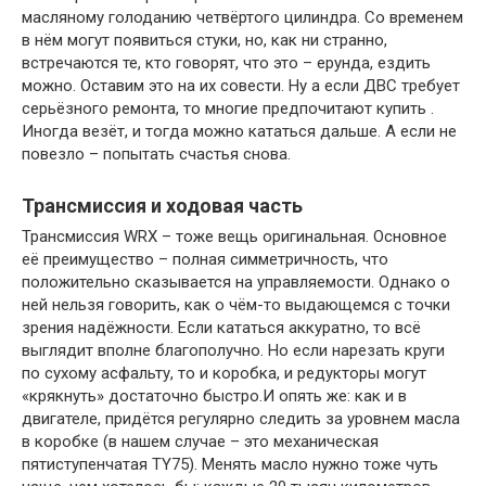
масляному голоданию четвёртого цилиндра. Со временем
в нём могут появиться стуки, но, как ни странно,
встречаются те, кто говорят, что это – ерунда, ездить
можно. Оставим это на их совести. Ну а если ДВС требует
серьёзного ремонта, то многие предпочитают купить .
Иногда везёт, и тогда можно кататься дальше. А если не
повезло – попытать счастья снова.
Трансмиссия и ходовая часть
Трансмиссия WRX – тоже вещь оригинальная. Основное
её преимущество – полная симметричность, что
положительно сказывается на управляемости. Однако о
ней нельзя говорить, как о чём-то выдающемся с точки
зрения надёжности. Если кататься аккуратно, то всё
выглядит вполне благополучно. Но если нарезать круги
по сухому асфальту, то и коробка, и редукторы могут
«крякнуть» достаточно быстро.И опять же: как и в
двигателе, придётся регулярно следить за уровнем масла
в коробке (в нашем случае – это механическая
пятиступенчатая TY75). Менять масло нужно тоже чуть