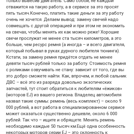
только вывесив двигатель. Само собой, не каждый
отважится на такую работу, а в сервисе за это просят
пять тысяч.Конечно, платить такие деньги за эту работу
очень не хочется. Делаем вывод: замену свечей надо
совмещать с другой операцией и при этом не экономить
на свечах, чтобы менять их как можно реже! Хорошие
свечи прослужат не менее ста тысяч километров, а это
больше, чем ресурс ремня (а иногда – и всего двигателя,
который побывал в руках дурного любителя тюнинга).
Кстати, за замену ремня придётся отдать не менее
девяти тысяч рублей только за работу. Стоимость ремня
с роликами озвучивать не стану: зависит от того, где вы
это добро сможете найти. Как, впрочем, и любой сальник
ДВС – всё это из разряда довольно экзотических
запчастей, тут стоит обратиться к любителям «ёжиков»
(моторов EJ) из вашего региона. Владелец автомобиля
назвал такие суммы: ремень (весь комплект) – около 9
000 рублей, а вот работа в специализированном сервисе
может оказаться существенно дешевле, около 6 000
рублей. Так что – ищите и обрящете. Менять ремень
необходимо каждые 50 тысяч км.Ещё одна особенность
некоторых моторов серии EJ – это склонность к