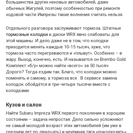
большинства других неновых автомобилей, даже
обычных Жигулей, поэтому особенностью при ремонте
ходовой части Импрезы такие волнения считать нельзя.
Отдельного разговора заслуживают тормоза. Штатные
тормозные колодки
и диски WRX явно слабоваты для
этой машины. И дело даже не в том, что колодки
приходится менять каждые 10-15 тысяч, хуже, что
тормоза часто перегреваются и «плывут». Особенно – в
жару. Выход, конечно, есть. И называется он Brembo Gold.
Комплект «б/у» можно найти «всего» за 50 тысяч.
Дорого? Тогда ездим так. Благо, что колодки можно
поменять и самому, а тормоза все . В сервисе замена
колодок обойдётся в три-четыре тысячи вместе с
колодками.
Кузов и салон
Найти Subaru Impreza WRX первого поколения в хорошем
состоянии – задача непростая. Дело сильно усложняют
не самый молодой возраст этих автомобилей (им уже в
среднем лет по двадцать) и неуёмная тяга «поколхозить»