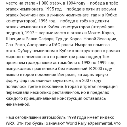
место на этапе «1 000 озёр», в 1994 году – победа в трёх
этапах чемпионата, 1995 год – победа в пяти из восьми
этапах (чемпион как в личном чемпионате, так и в Кубке
конструкторов), 1996 год – победа в трёх из девяти
этапах чемпионата и Кубок конструкторов (второй раз
подряд!), 1997 – первые места в этапах в Монте-Карло,
Швеции и Ралли Сафари, Тур де Корса, Новой Зеландии,
Сан-Ремо, Австралия и RAC ралли. Импреза помогла
стать Субару чемпионом в Кубке конструкторов в рамках
мирового чемпионата по ралли три раза подряд.Тем
временем гражданские автомобили с 1993 по 1999 год
выпускались практически без изменений. В 2000 году
вышло второе поколение Импрезы, за характерную
форму фар прозванное «лупатым», а в 2007 году
появилось третье поколение. Вторая и третья генерация
переживали несколько рестайлингов, но в пределах
каждого принципиальная конструкция оставалась
неизменной.
Наш сегодняшний автомобиль 1998 года имеет индекс
WRX. Эти три буквы означают World Rally eXperimental, что