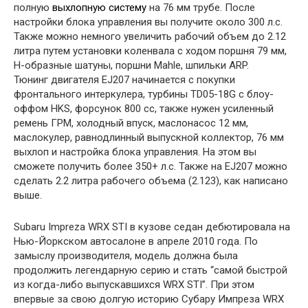
полную
выхлопную систему
на 76 мм трубе. После
настройки блока управления вы получите около 300 л.с.
Также можно немного увеличить рабочий объем до 2.12
литра путем установки коленвала с ходом поршня 79 мм,
H-образные шатуны, поршни Mahle, шпильки ARP.
Тюнинг двигателя EJ207 начинается с покупки
фронтального интеркулера, турбины TD05-18G с блоу-
оффом HKS, форсунок 800 сс, также нужен усиленный
ремень ГРМ, холодный впуск, маслонасос 12 мм,
маслокулер, равнодлинный выпускной коллектор, 76 мм
выхлоп и настройка блока управления. На этом вы
сможете получить более 350+ л.с. Также на EJ207 можно
сделать 2.2 литра рабочего объема (2.123), как написано
выше.
Subaru Impreza WRX STI в кузове седан дебютировала на
Нью-Йоркском автосалоне в апреле 2010 года. По
замыслу производителя, модель должна была
продолжить легендарную серию и стать “самой быстрой
из когда-либо выпускавшихся WRX STI”. При этом
впервые за свою долгую историю Субару Импреза WRX