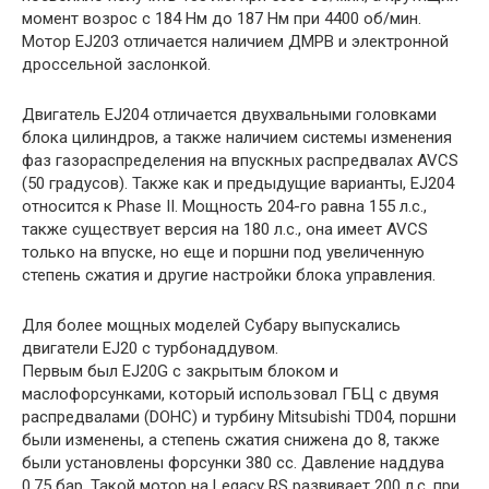
момент возрос с 184 Нм до 187 Нм при 4400 об/мин.
Мотор EJ203 отличается наличием ДМРВ и электронной
дроссельной заслонкой.
Двигатель EJ204 отличается двухвальными головками
блока цилиндров, а также наличием системы изменения
фаз газораспределения на впускных распредвалах AVCS
(50 градусов). Также как и предыдущие варианты, EJ204
относится к Phase II. Мощность 204-го равна 155 л.с.,
также существует версия на 180 л.с., она имеет AVCS
только на впуске, но еще и поршни под увеличенную
степень сжатия и другие настройки блока управления.
Для более мощных моделей Субару выпускались
двигатели EJ20 с турбонаддувом.
Первым был EJ20G с закрытым блоком и
маслофорсунками, который использовал ГБЦ с двумя
распредвалами (DOHC) и турбину Mitsubishi TD04, поршни
были изменены, а степень сжатия снижена до 8, также
были установлены форсунки 380 сс. Давление наддува
0.75 бар. Такой мотор на Legacy RS развивает 200 л.с. при