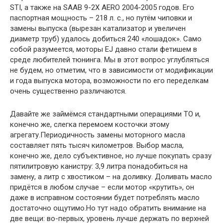
STI, а также на SAAB 9-2X AERO 2004-2005 годов. Его
паспортная мощность – 218 л. с., но путём чиповки и
замены выпуска (вырезан катализатор и увеличен
диаметр труб) удалось добиться 240 «лошадок». Само
собой разумеется, моторы EJ давно стали фетишем в
среде любителей тюнинга. Мы в этот вопрос углубляться
не будем, но отметим, что в зависимости от модификации
и года выпуска мотора, возможности по его переделкам
очень существенно различаются.
Давайте же займёмся стандартными операциями ТО и,
конечно же, слегка перемоем косточки этому
агрегату.Периодичность замены моторного масла
составляет пять тысяч километров. Выбор масла,
конечно же, дело субъективное, но лучше покупать сразу
пятилитровую канистру: 3,9 литра понадобиться на
замену, а литр с хвостиком – на доливку. Доливать масло
придётся в любом случае – если мотор «крутить», он
даже в исправном состоянии будет потреблять масло
достаточно ощутимо.Но тут надо обратить внимание на
две вещи: во-первых, уровень лучше держать по верхней