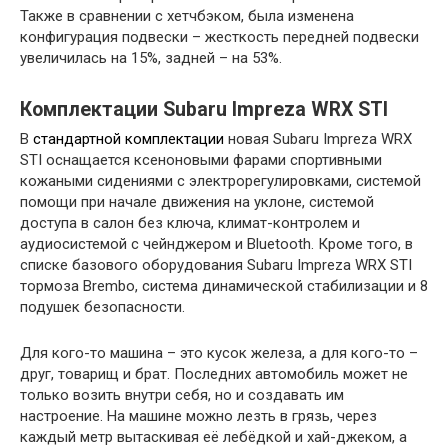
Также в сравнении с хетчбэком, была изменена
конфигурация подвески – жесткость передней подвески
увеличилась на 15%, задней – на 53%.
Комплектации Subaru Impreza WRX STI
В
стандартной комплектации
новая Subaru Impreza WRX
STI оснащается ксеноновыми фарами спортивными
кожаными сидениями с электрорегулировками, системой
помощи при начале движения на уклоне, системой
доступа в салон без ключа, климат-контролем и
аудиосистемой с чейнджером и Bluetooth. Кроме того, в
списке базового оборудования Subaru Impreza WRX STI
тормоза Brembo, система динамической стабилизации и 8
подушек безопасности.
Для кого-то машина – это кусок железа, а для кого-то –
друг, товарищ и брат. Последних автомобиль может не
только возить внутри себя, но и создавать им
настроение. На машине можно лезть в грязь, через
каждый метр вытаскивая её лебёдкой и хай-джеком, а