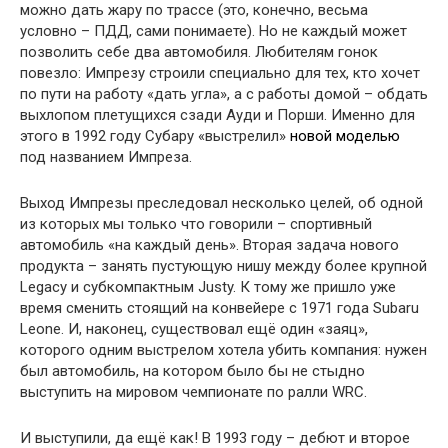
можно дать жару по трассе (это, конечно, весьма
условно – ПДД, сами понимаете). Но не каждый может
позволить себе два автомобиля. Любителям гонок
повезло: Импрезу строили специально для тех, кто хочет
по пути на работу «дать угла», а с работы домой – обдать
выхлопом плетущихся сзади Ауди и Порши. Именно для
этого в 1992 году Субару «выстрелил»
новой моделью
под названием Импреза.
Выход Импрезы преследовал несколько целей, об одной
из которых мы только что говорили – спортивный
автомобиль «на каждый день». Вторая задача нового
продукта – занять пустующую нишу между более крупной
Legacy и субкомпактным Justy. К тому же пришло уже
время сменить стоящий на конвейере с 1971 года Subaru
Leone. И, наконец, существовал ещё один «заяц»,
которого одним выстрелом хотела убить компания: нужен
был автомобиль, на котором было бы не стыдно
выступить на мировом чемпионате по ралли WRC.
И выступили, да ещё как! В 1993 году – дебют и второе