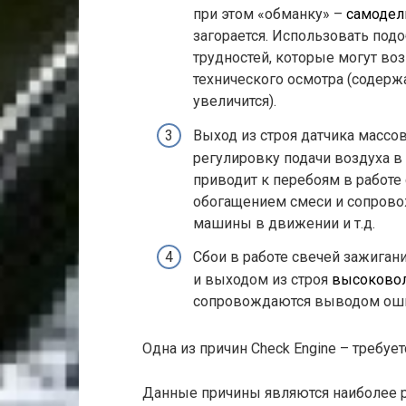
при этом «обманку» –
самодел
загорается. Использовать под
трудностей, которые могут во
технического осмотра (содер
увеличится).
Выход из строя датчика массо
регулировку подачи воздуха в
приводит к перебоям в работе
обогащением смеси и сопрово
машины в движении и т.д.
Сбои в работе свечей зажиган
и выходом из строя
высоковол
сопровождаются выводом оши
Одна из причин Check Engine – требуе
Данные причины являются наиболее 