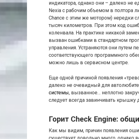
индикатора, однако они – далеко не 
Nexia с рабочим объемом в полтора ли
Chance с этим же мотором) нередки сл
тысяч километров. При этом код ошиб
коленвала. На практике никакой замен
вызван ошибками в стандартном про
управления. Устраняются они путем 
соответствующего программного обес
можно лишь в сервисном центре.
Еще одной причиной появления «трево
далеко не очевидный для автолюбите
системы
, вызванное… неплотно закру
следует всегда завинчивать крышку 
Горит Check Engine: об
Как мы видим, причин появления оши
существует довольно много, однако вс