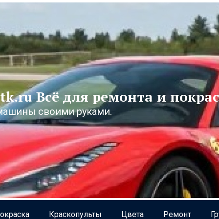
tk.ru Всё для ремонта и покра
машины своими руками.
окраска
Краскопульты
Цвета
Ремонт
Г