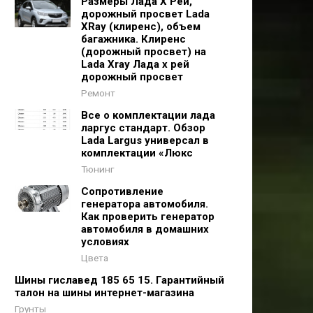
Размеры Лада Х Рей,
дорожный просвет Lada
XRay (клиренс), объем
багажника. Клиренс
(дорожный просвет) на
Lada Xray Лада х рей
дорожный просвет
Ремонт
Все о комплектации лада
ларгус стандарт. Обзор
Lada Largus универсал в
комплектации «Люкс
Тюнинг
Сопротивление
генератора автомобиля.
Как проверить генератор
автомобиля в домашних
условиях
Цвета
Шины гиславед 185 65 15. Гарантийный
талон на шины интернет-магазина
Грунты