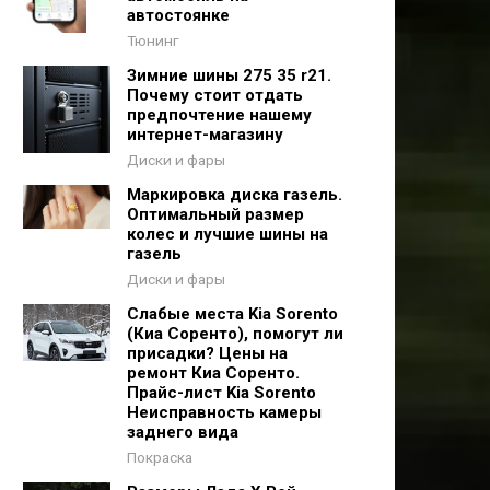
автостоянке
Тюнинг
Зимние шины 275 35 r21.
Почему стоит отдать
предпочтение нашему
интернет-магазину
Диски и фары
Маркировка диска газель.
Оптимальный размер
колес и лучшие шины на
газель
Диски и фары
Слабые места Kia Sorento
(Киа Соренто), помогут ли
присадки? Цены на
ремонт Киа Соренто.
Прайс-лист Kia Sorento
Неисправность камеры
заднего вида
Покраска