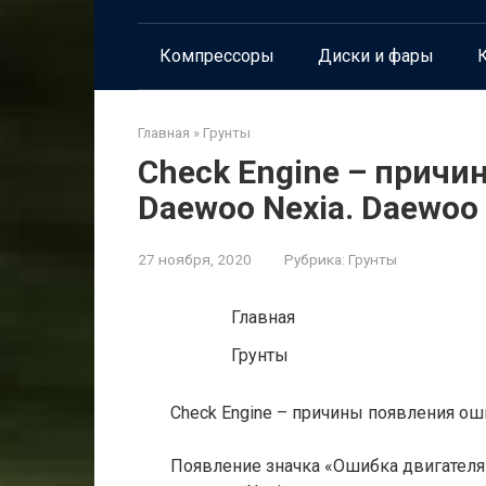
Компрессоры
Диски и фары
К
Главная
»
Грунты
Check Engine – причи
Daewoo Nexia. Daewoo
27 ноября, 2020
Рубрика:
Грунты
Главная
Грунты
Check Engine – причины появления ош
Появление значка «Ошибка двигателя»