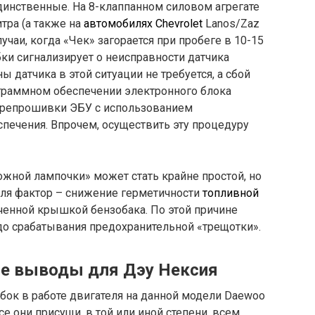
единственные. На 8-клаппанном силовом агрегате
тра (а также на
автомобилях Chevrolet
Lanos/Zaz
учаи, когда «Чек» загорается при пробеге в 10-15
ки сигнализирует о неисправности датчика
ы датчика в этой ситуации не требуется, а сбой
граммном обеспечении электронного блока
перепрошивки ЭБУ с использованием
печения. Впрочем, осуществить эту процедуру
жной лампочки» может стать крайне простой, но
ля фактор – снижение герметичности
топливной
ченной крышкой бензобака. По этой причине
до срабатывания предохранительной «трещотки».
щие выводы для Дэу Нексия
бок в работе двигателя на данной модели Daewoo
е они присущи, в той или иной степени, всем