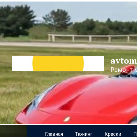
Перейти
к
контенту
avtom
Ремонт 
Главная
Тюнинг
Краски
П