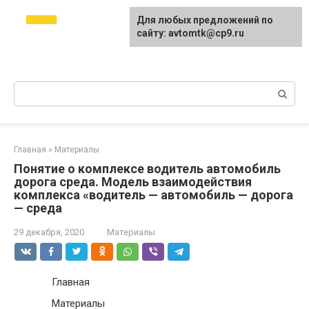
Перейти
avtomtk.ru Всё для
Для любых предложений по
к
ремонта и покраски
сайту: avtomtk@cp9.ru
контенту
автомобиля.
Ремонт машины своими руками.
Поиск:
Главная
»
Материалы
Понятие о комплексе водитель автомобиль
дорога среда. Модель взаимодействия
комплекса «водитель — автомобиль — дорога
— среда
29 декабря, 2020
Материалы
Главная
Материалы