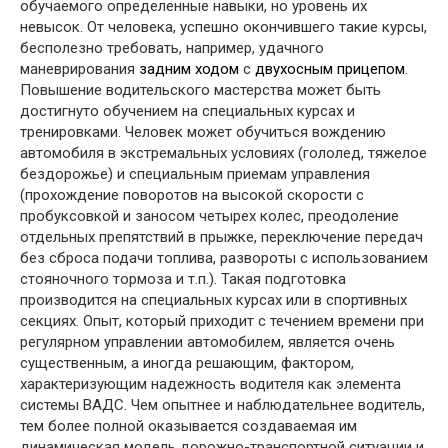
обучаемого определенные навыки, но уровень их
невысок. От человека, успешно окончившего такие курсы,
бесполезно требовать, например, удачного
маневрирования
задним ходом
с
двухосным прицепом
.
Повышение водительского мастерства может быть
достигнуто обучением на специальных курсах и
тренировками. Человек может обучиться вождению
автомобиля в экстремальных условиях (гололед, тяжелое
бездорожье) и специальным приемам управления
(прохождение поворотов на высокой скорости с
пробуксовкой и заносом четырех колес, преодоление
отдельных препятствий в прыжке, переключение передач
без сброса подачи топлива, развороты с использованием
стояночного тормоза и т.п.). Такая подготовка
производится на специальных курсах или в спортивных
секциях. Опыт, который приходит с течением времени при
регулярном управлении автомобилем, является очень
существенным, а иногда решающим, фактором,
характеризующим надежность водителя как элемента
системы ВАДС. Чем опытнее и наблюдательнее водитель,
тем более полной оказывается создаваемая им
динамическая модель дорожно-транспортной ситуации и