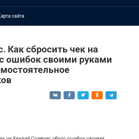
арта сайта
. Как сбросить чек на
ос ошибок своими руками
амостоятельное
ков
чек на Хендай Солярис: сброс ошибок своими