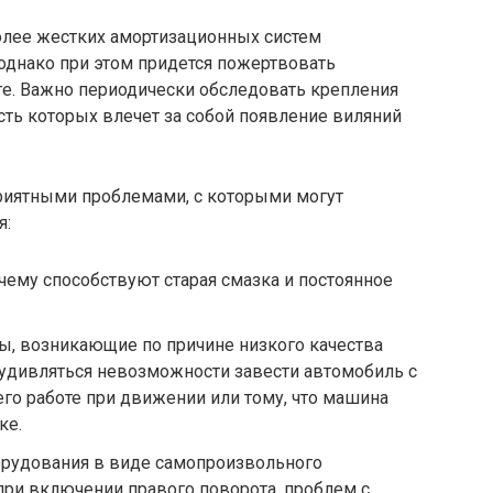
более жестких амортизационных систем
однако при этом придется пожертвовать
ге. Важно периодически обследовать крепления
сть которых влечет за собой появление виляний
риятными проблемами, с которыми могут
я:
ему способствуют старая смазка и постоянное
ы, возникающие по причине низкого качества
т удивляться невозможности завести автомобиль с
его работе при движении или тому, что машина
ке.
рудования в виде самопроизвольного
ри включении правого поворота, проблем с