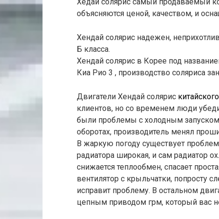
Хедай солярис самый продаваемый ко
объясняются ценой, качеством, и осн
Хендай солярис надежен, неприхотлив, 
Б класса.
Хендай солярис в Корее под названием
Киа Рио 3 , производство соляриса за
Двигатели Хендай солярис
китайског
клиентов, но со временем люди убед
были проблемы с холодным запуском 
оборотах, производитель менял проши
В жаркую погоду существует проблема 
радиатора широкая, и сам радиатор о
снижается теплообмен, спасает проста
вентилятор с крыльчатки, попросту сл
исправит проблему. В остальном двигат
цепным приводом грм, который вас не