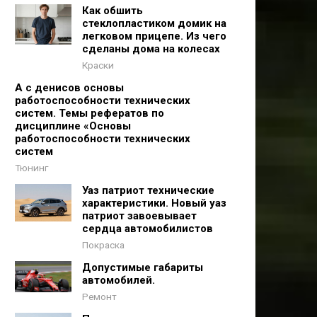
Как обшить
стеклопластиком домик на
легковом прицепе. Из чего
сделаны дома на колесах
Краски
А с денисов основы
работоспособности технических
систем. Темы рефератов по
дисциплине «Основы
работоспособности технических
систем
Тюнинг
Уаз патриот технические
характеристики. Новый уаз
патриот завоевывает
сердца автомобилистов
Покраска
Допустимые габариты
автомобилей.
Ремонт