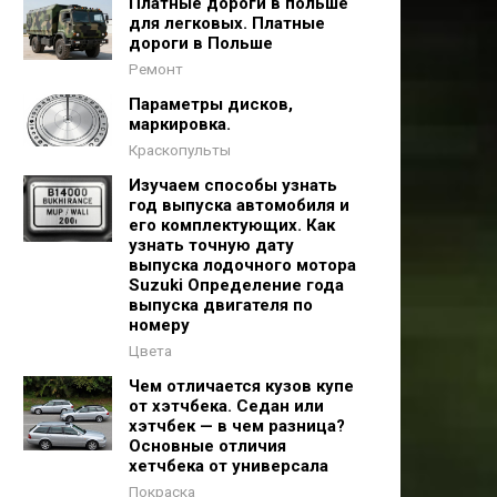
Платные дороги в польше
для легковых. Платные
дороги в Польше
Ремонт
Параметры дисков,
маркировка.
Краскопульты
Изучаем способы узнать
год выпуска автомобиля и
его комплектующих. Как
узнать точную дату
выпуска лодочного мотора
Suzuki Определение года
выпуска двигателя по
номеру
Цвета
Чем отличается кузов купе
от хэтчбека. Седан или
хэтчбек — в чем разница?
Основные отличия
хетчбека от универсала
Покраска