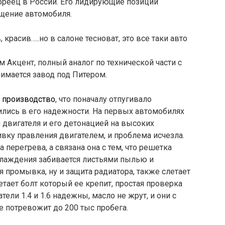
реец в России. Его лидирующие позиции
ащение автомобиля.
красив…..но в салоне тесноват, это все таки авто
 Акцент, полный аналог по технической части с
нимается завод под Питером.
о производство
, что поначалу отпугивало
ились в его надежности. На первых автомобилях
двигателя и его детонацией на высоких
вку правления двигателем, и проблема исчезла.
перегрева, а связана она с тем, что решетка
хлаждения забивается листьями пылью и
я промывка, ну и защита радиатора, также слетает
етает болт который ее крепит, простая проверка
ели 1.4 и 1.6 надежны, масло не жрут, и они с
 потревожит до 200 тыс пробега.