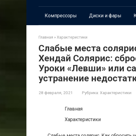
Компрессоры
Диски и фары
К
Главная
»
Характеристики
Слабые места солярис
Хендай Солярис: сбр
Уроки «Левши» или с
устранение недостат
28 февраля, 2021
Рубрика:
Характеристики
Главная
Характеристики
Слабые места солярис. Как сбросить 