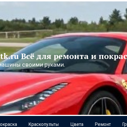
tk.ru Всё для ремонта и покра
машины своими руками.
окраска
Краскопульты
Цвета
Ремонт
Г