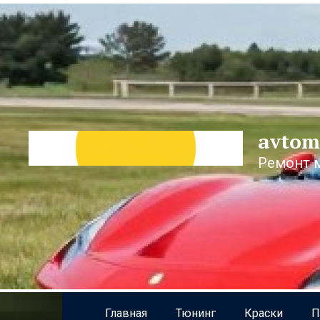
Перейти
к
контенту
avtom
Ремонт 
Главная
Тюнинг
Краски
П