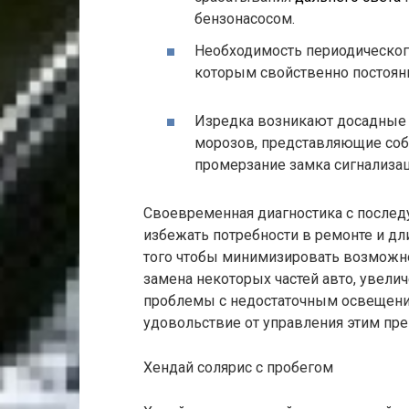
бензонасосом.
Необходимость периодическог
которым свойственно постоян
Изредка возникают досадные 
морозов, представляющие собо
промерзание замка сигнализац
Своевременная диагностика с после
избежать потребности в ремонте и д
того чтобы минимизировать возможно
замена некоторых частей авто, увели
проблемы с недостаточным освещение
удовольствие от управления этим пр
Хендай солярис с пробегом