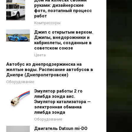
руками: дизайнерские
фото, поэтапный процесс
работ
Компрессоры
Джип с открытым верхом.
Джипы, внедорожники и
кабриолеты, созданные в
советском союзе
Цвета
Автобус из днепродзержинска на
желтые воды. Расписание автобусов в
Днепре (Днепропетровске)
Оборудование
Эмулятор работы 2 го
лямбда зонда аис.
Эмулятор катализатора —
электронная обманка
лямбда зонда
Оборудование
Двигатель Datsun mi-DO