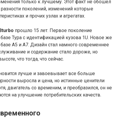
зменения только к лучшему. Этот факт не обошел
о разности поколений, изменений которые
теристиках и прочих узлах и агрегатах.
8
turbo
прошло 15 лет. Первое поколение
базе Тура с идентификацией кузова 1U. Новое же
а базе А5 и А7. Дизайн стал намного современнее
бслуживание и содержание стало дороже, но
ысоте, что тогда, что сейчас.
ановится лучше и завоевывает все больше
ярности выросла и цена, но истинные ценители
тя, двигатель со временим, и преобразился, он не
аются на улучшение потребительских качеств.
овременного