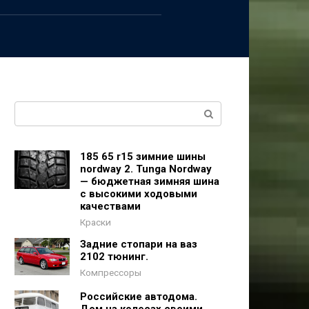
Поиск:
185 65 r15 зимние шины
nordway 2. Tunga Nordway
— бюджетная зимняя шина
с высокими ходовыми
качествами
Краски
Задние стопари на ваз
2102 тюнинг.
Компрессоры
Российские автодома.
Дом на колесах своими