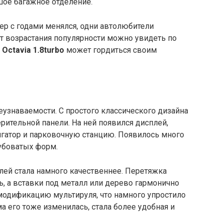
ое багажное отделение.
ьер с годами менялся, одни автолюбители
кт возрастания популярности можно увидеть по
о
Octavia
1.8
turbo
может гордиться своим
еузнаваемости. С простого классического дизайна
рительной панели. На ней появился дисплей,
гатор и парковочную станцию. Появилось много
убоватых форм.
алей стала намного качественнее. Перетяжка
ь, а вставки под металл или дерево гармонично
 модификацию мультируля, что намного упростило
 его тоже изменилась, стала более удобная и