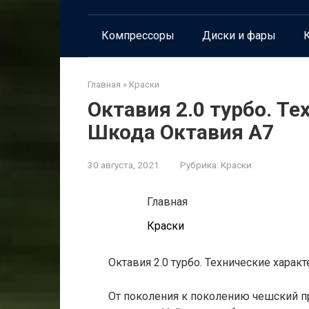
Компрессоры
Диски и фары
К
Главная
»
Краски
Октавия 2.0 турбо. Т
Шкода Октавия А7
30 августа, 2021
Рубрика:
Краски
Главная
Краски
Октавия 2.0 турбо. Технические харак
От поколения к поколению чешский пр