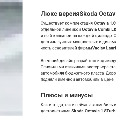
Люкс версия
Skoda
Octav
Существует комплектация
Octavia
1.8
отдельной линейкой
Octavia Combi L
и по 5 клапанов на каждый цилиндр. 
достичь лучших мощностных и динами
честь основателей фирмы
Vaclav Laur
Внешний дизайн разработан индивиду
Основными отличиями экстерьера стал
автомобиля бюджетного класса. Доро
подняли именной автомобиль в цене.
Плюсы и минусы
Как и тогда, так и сейчас автомобил
достоинствами
Skoda
Octavia
1.8
Turb