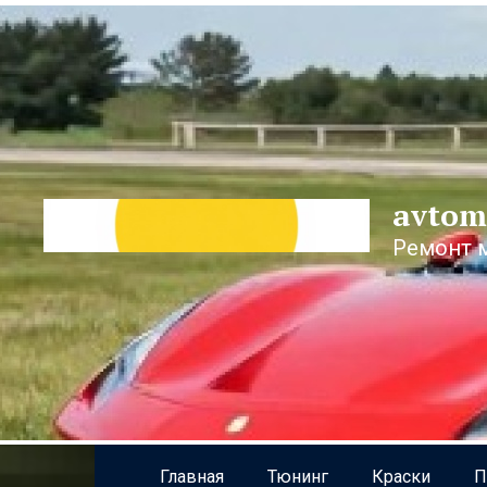
Перейти
к
контенту
avtom
Ремонт 
Главная
Тюнинг
Краски
П