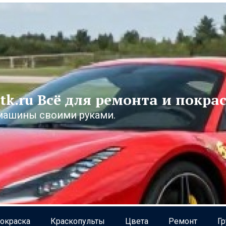
tk.ru Всё для ремонта и покра
машины своими руками.
окраска
Краскопульты
Цвета
Ремонт
Г