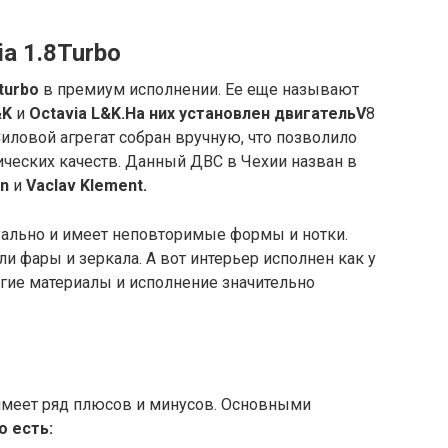
ia
1.8
Turbo
turbo
в премиум исполнении. Ее еще называют
&K
и
Octavia L&K.
На них установлен двигатель
V
8
Силовой агрегат собран вручную, что позволило
ческих качеств. Данный ДВС в Чехии назван в
in
и
Vaclav Klement
.
ально и имеет неповторимые формы и нотки.
и фары и зеркала. А вот интерьер исполнен как у
гие материалы и исполнение значительно
ь имеет ряд плюсов и минусов. Основными
o
есть: