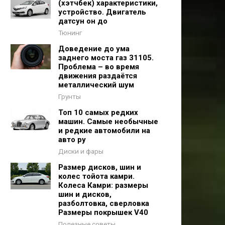
(хэтчбек) характеристики,
устройство. Двигатель
датсун он до
Тюнинг
Доведение до ума
заднего моста газ 31105.
Проблема – во время
движения раздаётся
металлический шум
Грунты
Топ 10 самых редких
машин. Самые необычные
и редкие автомобили на
авто ру
Диски и фары
Размер дисков, шин и
колес тойота камри.
Колеса Камри: размеры
шин и дисков,
разболтовка, сверловка
Размеры покрышек V40
Полезные советы