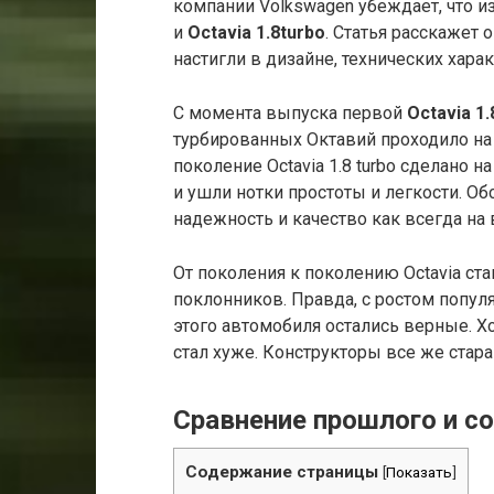
компании Volkswagen убеждает, что и
и
Octavia
1.8
turbo
. Статья расскажет 
настигли в дизайне, технических харак
С момента выпуска первой
Octavia
1.
турбированных Октавий проходило на 
поколение Octavia 1.8 turbo сделано н
и ушли нотки простоты и легкости. О
надежность и качество как всегда на в
От поколения к поколению Octavia ст
поклонников. Правда, с ростом попул
этого автомобиля остались верные. Хо
стал хуже. Конструкторы все же стар
Сравнение прошлого и с
Содержание страницы
[
Показать
]