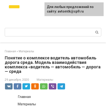
Перейти
avtomtk.ru Всё для
Для любых предложений по
к
ремонта и покраски
сайту: avtomtk@cp9.ru
контенту
автомобиля.
Ремонт машины своими руками.
Поиск:
Главная
»
Материалы
Понятие о комплексе водитель автомобиль
дорога среда. Модель взаимодействия
комплекса «водитель — автомобиль — дорога
— среда
29 декабря, 2020
Материалы
Главная
Материалы