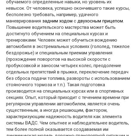
обучаемого определенные навыки, но уровень их
невысок. От человека, успешно окончившего такие курсы,
бесполезно требовать, например, удачного
маневрирования
задним ходом
с
двухосным прицепом
.
Повышение водительского мастерства может быть
достигнуто обучением на специальных курсах и
тренировками. Человек может обучиться вождению
автомобиля в экстремальных условиях (гололед, тяжелое
бездорожье) и специальным приемам управления
(прохождение поворотов на высокой скорости с
пробуксовкой и заносом четырех колес, преодоление
отдельных препятствий в прыжке, переключение передач
без сброса подачи топлива, развороты с использованием
стояночного тормоза и т.п.). Такая подготовка
производится на специальных курсах или в спортивных
секциях. Опыт, который приходит с течением времени при
регулярном управлении автомобилем, является очень
существенным, а иногда решающим, фактором,
характеризующим надежность водителя как элемента
системы ВАДС. Чем опытнее и наблюдательнее водитель,
тем более полной оказывается создаваемая им
динамическая модель дорожно-транспортной ситуации и