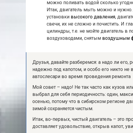
можно поливать водой сколько угодно
Итак, двигатель мыть можно и нужно. 
установки
высокого давления
, двига
свечи, их не сложно и почистить. И гл
цилиндры, т.е. не мойте двигатель в 
воздуховодами, снятым
воздушным 
Друзья, давайте разберемся: а надо ли его,
надежно под капотом, и особо его никто не 
автослесари во время проведения ремонта
Мой совет – надо! Не так часто как кузов ил
выбрал для себя периодичность: один, макси
осенью, потому что в сибирском регионе дви
зимой сохраняется чистым.
Итак, во-первых, чистый двигатель – это про
доставляет удовольствие, открыв капот, ув