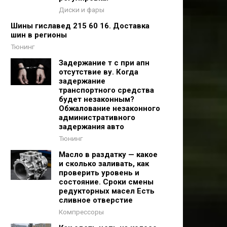
Диски и фары
Шины гиславед 215 60 16. Доставка
шин в регионы
Тюнинг
Задержание т с при апн
отсутствие ву. Когда
задержание
транспортного средства
будет незаконным?
Обжалование незаконного
административного
задержания авто
Тюнинг
Масло в раздатку — какое
и сколько заливать, как
проверить уровень и
состояние. Сроки смены
редукторных масел Есть
сливное отверстие
Компрессоры