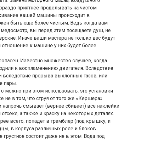
ать. Замена
моторного масла
, воздушного
гораздо приятнее проделывать на чистом
луживание вашей машины происходит в
лжен быть еще более чистым. Ведь когда вам
а медосмотр, вы перед этим посещаете душ, не
терские. Иначе ваши мастера не только вас будут
 и отношение к машине у них будет более
опасен. Известно множество случаев, когда
водили к воспламенению двигателя. Вследствие
и вследствие прорыва выхлопных газов, или
е пары.
то можно при этом использовать, это установки
 не в том, что струя от того же «Кершера»
и напрочь смывает (вернее сбивает) все наклейки
тсеке, а также и краску на некоторых деталях.
рее всего, попадет в трамблер (под крышку, и
дцы, в корпуса различных реле и блоков
ое грустное состоит даже не в этом. Вода под