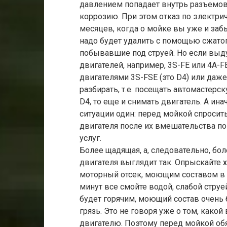
давлением попадает внутрь разъемов
коррозию. При этом отказ по электри
месяцев, когда о мойке вы уже и за
надо будет удалить с помощью сжатог
побывавшие под струей. Но если выд
двигателей, например, 3S-FE или 4А-F
двигателями 3S-FSE (это D4) или даже
разбирать, т.е. посещать автомастерск
D4, то еще и снимать двигатель. А ина
ситуации один: перед мойкой спросит
двигателя после их вмешательства по 
услуг.
Более щадящая, а, следовательно, бо
двигателя выглядит так. Опрыскайте
моторный отсек, моющим составом в 
минут все смойте водой, слабой струе
будет горячим, моющий состав очень 
грязь. Это не говоря уже о том, како
двигателю. Поэтому перед мойкой обя