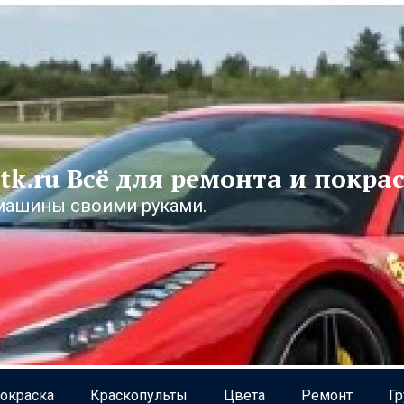
tk.ru Всё для ремонта и покра
машины своими руками.
окраска
Краскопульты
Цвета
Ремонт
Г