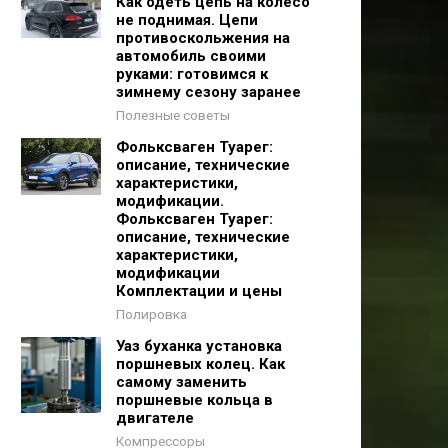
Как одеть цепь на колесо
не поднимая. Цепи
противоскольжения на
автомобиль своими
руками: готовимся к
зимнему сезону заранее
Полезные советы
Фольксваген Туарег:
описание, технические
характеристики,
модификации.
Фольксваген Туарег:
описание, технические
характеристики,
модификации
Комплектации и цены
Полировка
Уаз буханка установка
поршневых колец. Как
самому заменить
поршневые кольца в
двигателе
Компрессоры