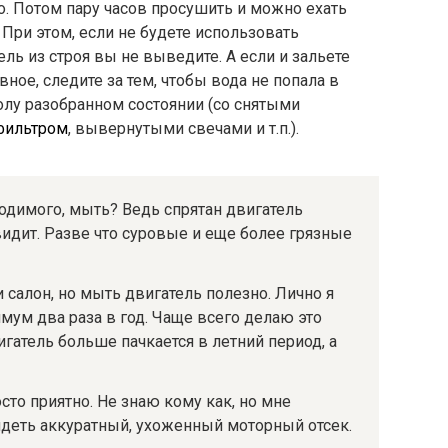
. Потом пару часов просушить и можно ехать
При этом, если не будете использовать
тель из строя вы не выведите. А если и зальете
авное, следите за тем, чтобы вода не попала в
полу разобранном состоянии (со снятыми
фильтром
, вывернутыми свечами и т.п.).
 родимого, мыть? Ведь спрятан двигатель
видит. Разве что суровые и еще более грязные
и салон, но мыть двигатель полезно. Лично я
мум два раза в год. Чаще всего делаю это
гатель больше пачкается в летний период, а
сто приятно. Не знаю кому как, но мне
идеть аккуратный, ухоженный моторный отсек.