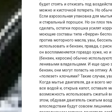
будет стоять и откисать под воздейс
можно и кисточкой потереть. Но обыч
Если аэрозольная упаковка для мытья
и стиральный порошок. Но он плох тем
сделать, остатки порошка усилят кор
моющие составы типа «Ферри» беспол
против моторного масла, увы, бессил
использовать и бензин, правда, с ри
он воспламеняется гораздо хуже, но 
(бензин, керосин) обычно используютс
ленивыми владельцами. И еще одно з
бензин, они могут попасть на оптику. 
«полезет» клочьями? Такие случаи, ув
Когда мытье двигателя, да и всего мо
все водой и, открыв капот, оставьте 
возможность использовать сжатый во
этом, обдувая двигатель сжатым возд
впоследствии будут совсем лишними. 