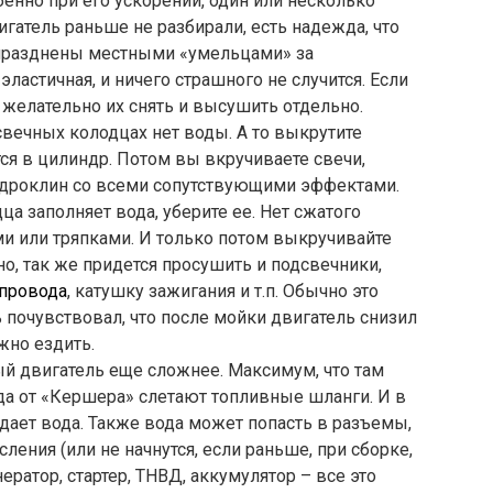
енно при его ускорении, один или несколько
игатель раньше не разбирали, есть надежда, что
 упразднены местными «умельцами» за
эластичная, и ничего страшного не случится. Если
о желательно их снять и высушить отдельно.
 свечных колодцах нет воды. А то выкрутите
тся в цилиндр. Потом вы вкручиваете свечи,
гидроклин со всеми сопутствующими эффектами.
ца заполняет вода, уберите ее. Нет сжатого
и или тряпками. И только потом выкручивайте
о, так же придется просушить и подсвечники,
провода
, катушку зажигания и т.п. Обычно это
ль почувствовал, что после мойки двигатель снизил
жно ездить.
й двигатель еще сложнее. Максимум, что там
гда от «Кершера» слетают топливные шланги. И в
падает вода. Также вода может попасть в разъемы,
ления (или не начнутся, если раньше, при сборке,
ератор, стартер, ТНВД, аккумулятор – все это