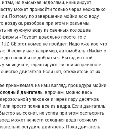
 и там, не высыхая неделями, инициирует
честву может произойти только через несколько
были. Поэтому по завершении мойки всю воду
о воздуха, разобрав при этом и разъемы,
уть не нужную воду из свечных колодцев
E фирмы «Toyota» довольно просто, то с
 1JZ-GE этот номер не пройдет. Надо уже кое-что
ую. А если у вас, например, автомобиль «Nadia» с
че до свечей и не добраться. Выход из этой
ь у мойщиков, гарантируют ли они исправность
очистке двигателя. Если нет, откажитесь от их
лее приемлемая, на наш взгляд, процедура мойки
холодный двигатель
, впрочем, можно весь
аэрозольной упаковке и через пару десятков
й или просто полив все из ведра. Если двигатель
быстро высохнет, не успев при этом растворить
й вред может нанести холодная вода горячему
зательно остудите двигатель. Пока двигатель