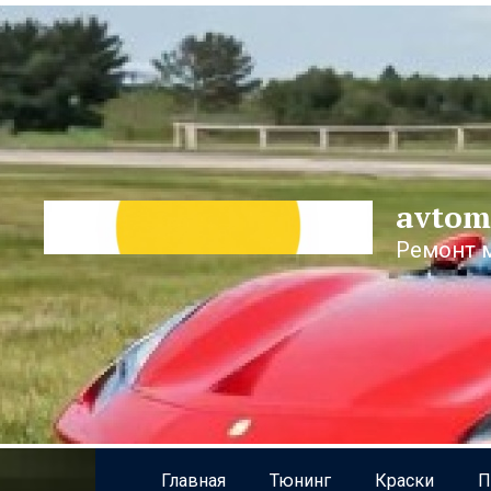
Перейти
к
контенту
avtom
Ремонт 
Главная
Тюнинг
Краски
П