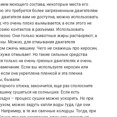
твием моющего состава, некоторые места его
но это требуется более загрязненным двигателям.
 двигателя вам не доступна, можно использовать
, что очень плохо вымывается, а если этого не
розию контактов в разъемах. Использовать
езно. Они только животные жиры растворяют, а
ьны. Можно, для отмывания двигателя
ском сжечь машину. Чего не скажешь про керосин,
и хуже отмывает. Но такие сильные средства
я только на очень грязных двигателях и очень
амечание. Если вы используете керосин или
А если она укреплена пленкой и эта пленка
ы, бывали.
торного отсека, закончится, еще раз сполосните
машину сушиться на солнышке. Если есть
здух – процесс сушки можно ускорить. Но при
ухом, можно задуть капли воды туда, где они
Например, в те же свечные колодцы. Тогда, при