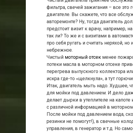
Чистый двигатель приятнее обслужив
фильтра, свечей зажигания – все это 
двигателе. Вы скажете, что все обс
авторемонте? Ну, тогда двигатель до
предстоит визит к врачу, например, н
так ли? То же и с визитами в автомас
про себя ругать и считать неряхой, но
небрежное.
Чистый
моторный отсек
менее пожаро
потеки масла в моторном отсеке при
перегрева выпускного коллектора ил
искра где-то «щелкнула», а тут горючи
Итак, двигатель мыть надо. Худшее, ч
для мойки под давлением. И дело даже
делает дырки в утеплителе на капоте 
с различной информацией в моторном о
После мойки под давлением вода, ско
резинки не помогут!), в свечные коло
управления, в генератор и т.д. Но сам