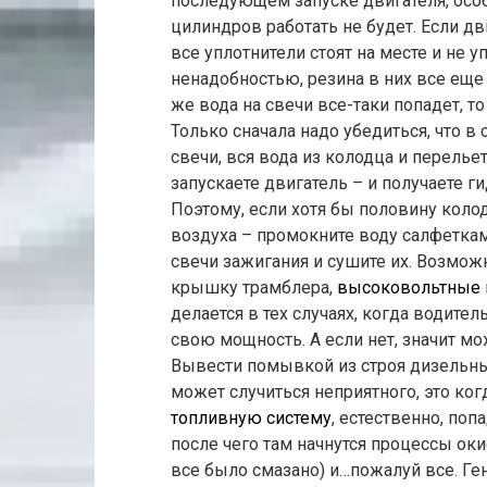
последующем запуске двигателя, особ
цилиндров работать не будет. Если дв
все уплотнители стоят на месте и не
ненадобностью, резина в них все еще 
же вода на свечи все-таки попадет, т
Только сначала надо убедиться, что в
свечи, вся вода из колодца и перелье
запускаете двигатель – и получаете 
Поэтому, если хотя бы половину колод
воздуха – промокните воду салфеткам
свечи зажигания и сушите их. Возможн
крышку трамблера,
высоковольтные 
делается в тех случаях, когда водите
свою мощность. А если нет, значит мо
Вывести помывкой из строя дизельны
может случиться неприятного, это ко
топливную систему
, естественно, по
после чего там начнутся процессы окис
все было смазано) и…пожалуй все. Ген